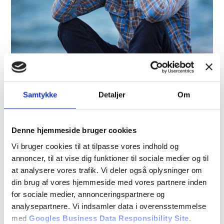
Behandling af migræne med
Samtykke
Detaljer
Om
akupunktur
Læs mere
Denne hjemmeside bruger cookies
Vi bruger cookies til at tilpasse vores indhold og
annoncer, til at vise dig funktioner til sociale medier og til
at analysere vores trafik. Vi deler også oplysninger om
din brug af vores hjemmeside med vores partnere inden
for sociale medier, annonceringspartnere og
analysepartnere. Vi indsamler data i overensstemmelse
med
Googles Business Data Responsibility Site
.