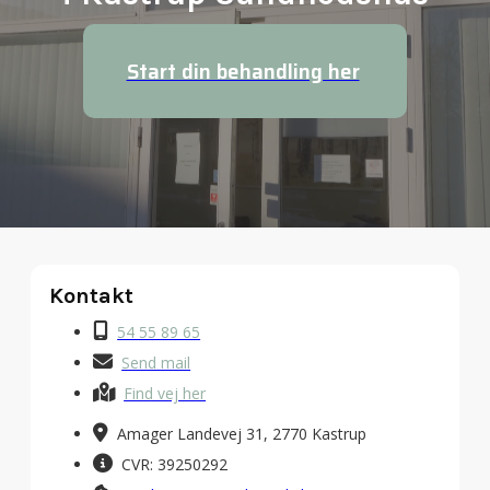
Start din behandling her
Kontakt
54 55 89 65
Send mail
Find vej her
Amager Landevej 31, 2770 Kastrup
CVR: 39250292