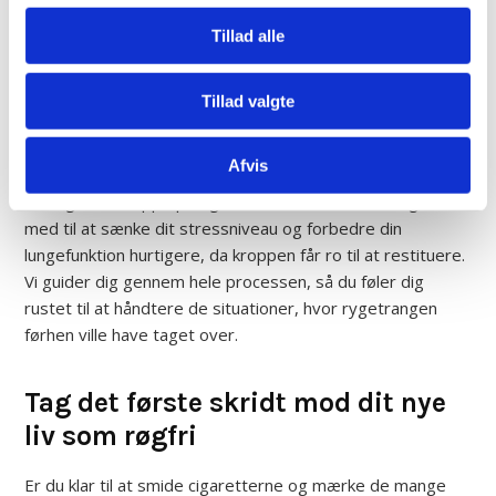
nikotinmangel skaber. Ved at stimulere specifikke punkter i
Tillad alle
øret og på kroppen kan vi hjælpe med at frigive
endorfiner, der gør det langt lettere at modstå fristelsen
Tillad valgte
og holde fokus på dit mål.
Vi ser ofte, at vores klienter oplever en langt mere
Afvis
behagelig overgang til livet som ikke-ryger, end hvis de
forsøgte at stoppe på egen hånd. Vores behandlinger er
med til at sænke dit stressniveau og forbedre din
lungefunktion hurtigere, da kroppen får ro til at restituere.
Vi guider dig gennem hele processen, så du føler dig
rustet til at håndtere de situationer, hvor rygetrangen
førhen ville have taget over.
Tag det første skridt mod dit nye
liv som røgfri
Er du klar til at smide cigaretterne og mærke de mange