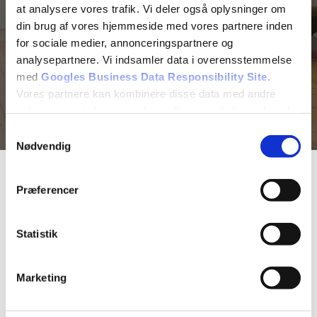
Via Google
at analysere vores trafik. Vi deler også oplysninger om
din brug af vores hjemmeside med vores partnere inden
for sociale medier, annonceringspartnere og
analysepartnere. Vi indsamler data i overensstemmelse
Læs flere anmeldelser her
med
Googles Business Data Responsibility Site
.
Vores partnere kan kombinere disse data med andre
oplysninger, du har givet dem, eller som de har indsamlet
fra din brug af deres tjenester.
Samtykkevalg
Nødvendig
Se Cookie & Privatlivspolitik
her
Præferencer
Professionelt rygestop der
dæmper dine abstinenser
Statistik
Når du vælger at starte et rygestop forløb hos os,
benytter vi primært
akupunktur
og NADA-metoden til at
Marketing
balancere din krop. Vi går aldrig på kompromis med
hverken materialer eller udførelse, da vi ved, at præcision i
behandlingen er afgørende for at fjerne den uro, som