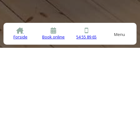
Menu
Forside
Book online
54 55 89 65
Kontakt
54 55 89 65
Send mail
Find vej her
Amager Landevej 31, 2770 Kastrup
CVR: 39250292
Cookies- & Privatlivspolitik