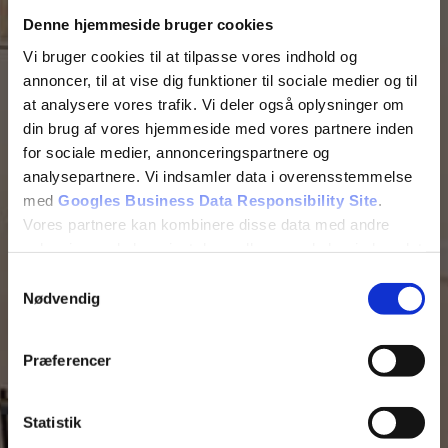
Denne hjemmeside bruger cookies
Vi bruger cookies til at tilpasse vores indhold og
annoncer, til at vise dig funktioner til sociale medier og til
Ring til os
54 55 89 65
at analysere vores trafik. Vi deler også oplysninger om
din brug af vores hjemmeside med vores partnere inden
for sociale medier, annonceringspartnere og
analysepartnere. Vi indsamler data i overensstemmelse
med
Googles Business Data Responsibility Site
.
Booking
Klik her for online booking
Vores partnere kan kombinere disse data med andre
oplysninger, du har givet dem, eller som de har indsamlet
fra din brug af deres tjenester.
Samtykkevalg
Nødvendig
Se Cookie & Privatlivspolitik
her
Address
Amager Landevej 31, 2770 Kastrup
Præferencer
Skriv til os
Statistik
Vi vender tilbage hurtigst muligt.